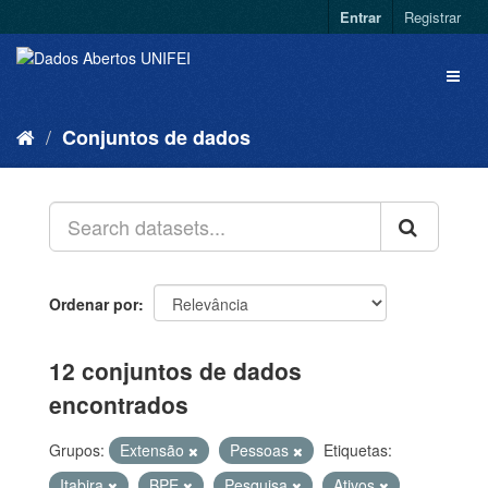
Entrar
Registrar
Conjuntos de dados
Ordenar por
12 conjuntos de dados
encontrados
Grupos:
Extensão
Pessoas
Etiquetas:
Itabira
BPE
Pesquisa
Ativos