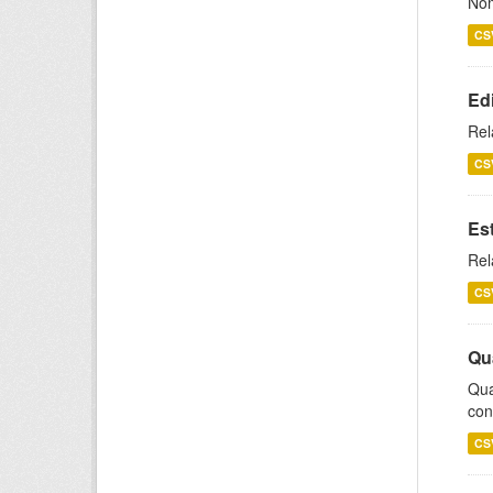
Nom
CS
Ed
Rel
CS
Es
Rel
CS
Qu
Qua
con
CS