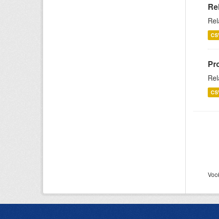
Re
Rel
CS
Pr
Rel
CS
Voc