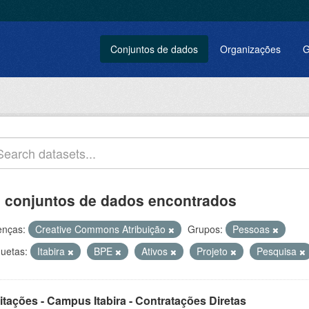
Conjuntos de dados
Organizações
G
 conjuntos de dados encontrados
enças:
Creative Commons Atribuição
Grupos:
Pessoas
quetas:
Itabira
BPE
Ativos
Projeto
Pesquisa
itações - Campus Itabira - Contratações Diretas