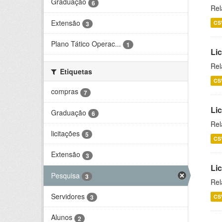
Graduação
6
Rel
Extensão
CS
3
Plano Tático Operac...
1
Lic
Rel
Etiquetas
CS
compras
7
Lic
Graduação
6
Rel
licitações
5
CS
Extensão
3
Li
Pesquisa
3
Rel
Servidores
CS
3
Alunos
2