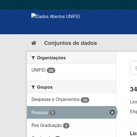
Conjuntos de dados
Organizações
UNIFEI
34
Grupos
34
Despesas e Orçamentos
10
Lic
Eti
Pessoas
7
Pós Graduação
7
Lic