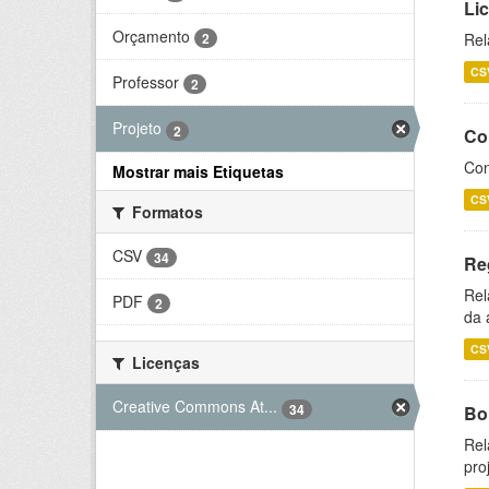
Li
Orçamento
2
Rel
CS
Professor
2
Projeto
2
Co
Con
Mostrar mais Etiquetas
CS
Formatos
CSV
34
Re
Rel
PDF
2
da 
CS
Licenças
Creative Commons At...
34
Bol
Rel
pro