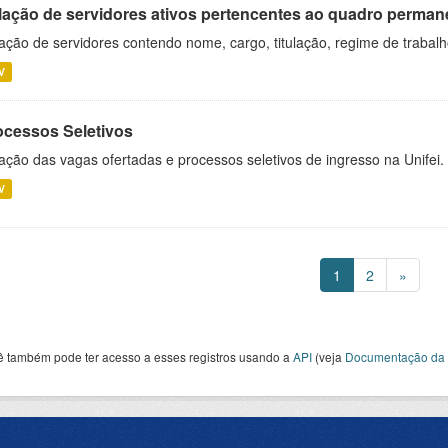
lação de servidores ativos pertencentes ao quadro permane
ação de servidores contendo nome, cargo, titulação, regime de trabal
V
ocessos Seletivos
ação das vagas ofertadas e processos seletivos de ingresso na Unifei.
V
1
2
»
ê também pode ter acesso a esses registros usando a
API
(veja
Documentação da 