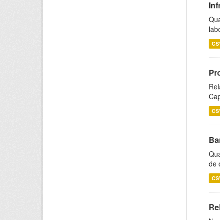
Inf
Qua
lab
CS
Pr
Rel
Cap
CS
Ba
Qua
de 
CS
Rel