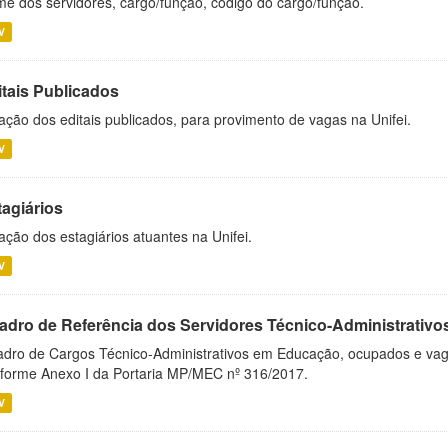
e dos servidores, cargo/função, código do cargo/função.
V
itais Publicados
ação dos editais publicados, para provimento de vagas na Unifei.
V
tagiários
ação dos estagiários atuantes na Unifei.
V
adro de Referência dos Servidores Técnico-Administrati
dro de Cargos Técnico-Administrativos em Educação, ocupados e vagos 
forme Anexo I da Portaria MP/MEC nº 316/2017.
V