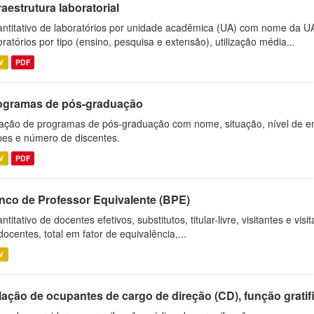
raestrutura laboratorial
ntitativo de laboratórios por unidade acadêmica (UA) com nome da U
oratórios por tipo (ensino, pesquisa e extensão), utilização média...
V
PDF
ogramas de pós-graduação
ação de programas de pós-graduação com nome, situação, nível de ens
es e número de discentes.
V
PDF
nco de Professor Equivalente (BPE)
ntitativo de docentes efetivos, substitutos, titular-livre, visitantes e vi
docentes, total em fator de equivalência,...
V
ação de ocupantes de cargo de direção (CD), função gratifi