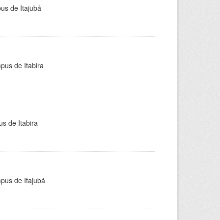
pus de Itajubá
pus de Itabira
s de Itabira
mpus de Itajubá