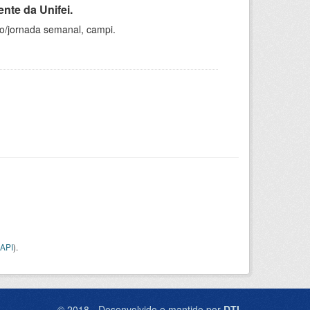
nte da Unifei.
ho/jornada semanal, campi.
API
).
© 2018 - Desenvolvido e mantido por
DTI