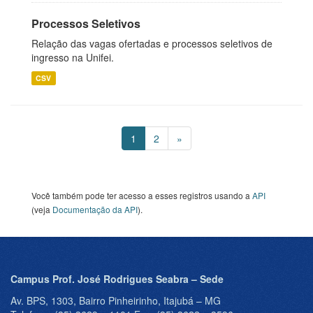
Processos Seletivos
Relação das vagas ofertadas e processos seletivos de
ingresso na Unifei.
CSV
1
2
»
Você também pode ter acesso a esses registros usando a
API
(veja
Documentação da API
).
Campus Prof. José Rodrigues Seabra – Sede
Av. BPS, 1303, Bairro Pinheirinho, Itajubá – MG