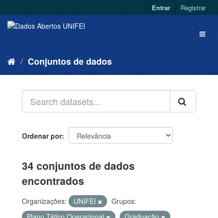
Entrar
Registrar
Conjuntos de dados
Ordenar por
34 conjuntos de dados
encontrados
Organizações:
UNIFEI
Grupos:
Plano Tático Operacional
Graduação