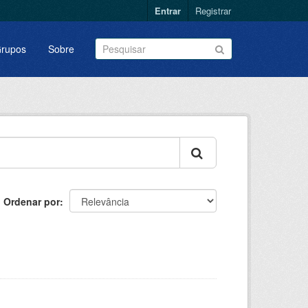
Entrar
Registrar
rupos
Sobre
Ordenar por