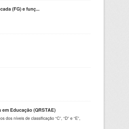
cada (FG) e funç...
vos em Educação (QRSTAE)
dos níveis de classificação “C”, “D” e “E”,