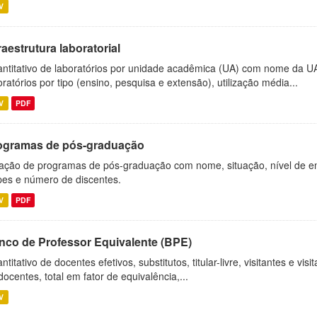
V
raestrutura laboratorial
ntitativo de laboratórios por unidade acadêmica (UA) com nome da U
oratórios por tipo (ensino, pesquisa e extensão), utilização média...
V
PDF
ogramas de pós-graduação
ação de programas de pós-graduação com nome, situação, nível de ens
es e número de discentes.
V
PDF
nco de Professor Equivalente (BPE)
ntitativo de docentes efetivos, substitutos, titular-livre, visitantes e vi
docentes, total em fator de equivalência,...
V