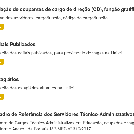
ação de ocupantes de cargo de direção (CD), função gratifi
e dos servidores, cargo/função, código do cargo/função.
V
itais Publicados
ação dos editais publicados, para provimento de vagas na Unifei.
V
tagiários
ação dos estagiários atuantes na Unifei.
V
adro de Referência dos Servidores Técnico-Administrati
dro de Cargos Técnico-Administrativos em Educação, ocupados e vagos 
forme Anexo I da Portaria MP/MEC nº 316/2017.