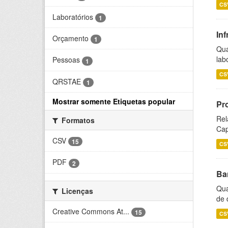
CS
Laboratórios
1
Inf
Orçamento
1
Qua
lab
Pessoas
1
CS
QRSTAE
1
Mostrar somente Etiquetas popular
Pr
Rel
Formatos
Cap
CSV
15
CS
PDF
2
Ba
Qua
Licenças
de 
Creative Commons At...
15
CS