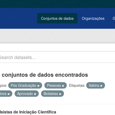
Conjuntos de dados
Organizações
G
 conjuntos de dados encontrados
pos:
Pós Graduação
Pessoas
Etiquetas:
Itabira
tivos
Aprovado
Bolsistas
sistas de Iniciação Científica