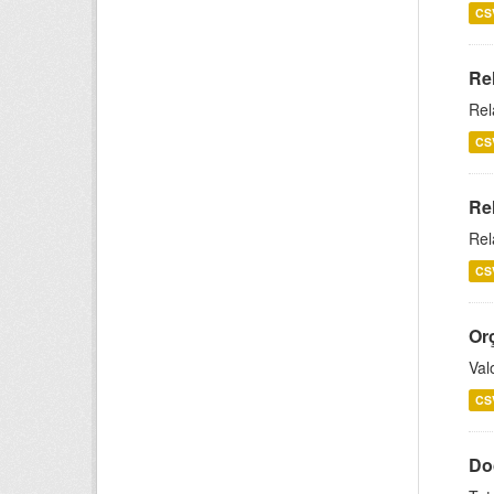
CS
Re
Rel
CS
Re
Rel
CS
Or
Val
CS
Do