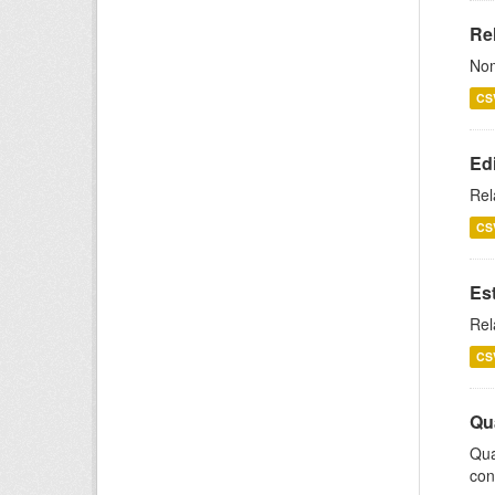
Rel
Nom
CS
Ed
Rel
CS
Es
Rel
CS
Qu
Qua
con