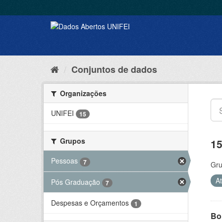
Conjuntos de dados
Organizações
UNIFEI
15
Grupos
15
Pessoas
7
Gru
A
Pós Graduação
7
Despesas e Orçamentos
1
Bol