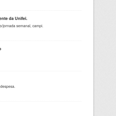
nte da Unifei.
ho/jornada semanal, campi.
o
 despesa.