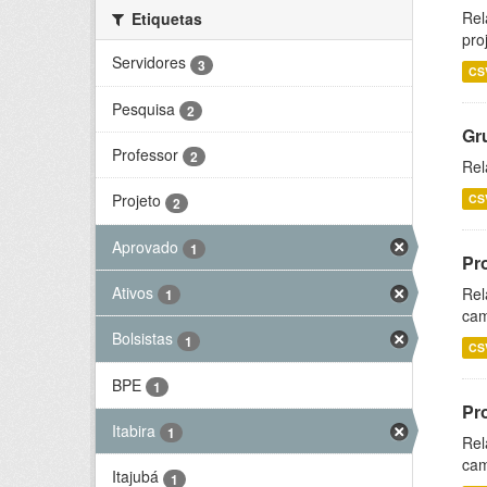
Rel
Etiquetas
pro
Servidores
3
CS
Pesquisa
2
Gr
Professor
2
Rel
Projeto
CS
2
Aprovado
1
Pr
Ativos
Rel
1
cam
Bolsistas
1
CS
BPE
1
Pr
Itabira
1
Rel
cam
Itajubá
1