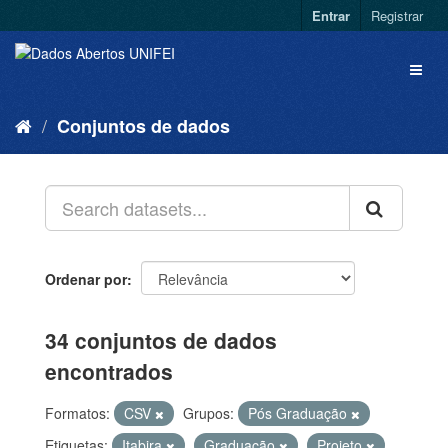
Entrar
Registrar
Conjuntos de dados
Ordenar por
34 conjuntos de dados
encontrados
Formatos:
CSV
Grupos:
Pós Graduação
Etiquetas:
Itabira
Graduação
Projeto