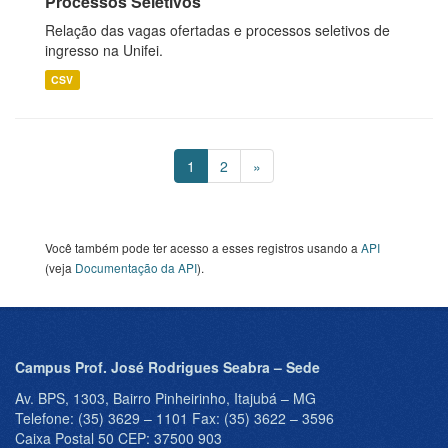
Processos Seletivos
Relação das vagas ofertadas e processos seletivos de
ingresso na Unifei.
CSV
1
2
»
Você também pode ter acesso a esses registros usando a
API
(veja
Documentação da API
).
Campus Prof. José Rodrigues Seabra – Sede
Av. BPS, 1303, Bairro Pinheirinho, Itajubá – MG
Telefone: (35) 3629 – 1101 Fax: (35) 3622 – 3596
Caixa Postal 50 CEP: 37500 903