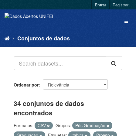
Entrar
Registrar
Conjuntos de dados
Ordenar por
34 conjuntos de dados
encontrados
Formatos:
CSV
Grupos:
Pós Graduação
Graduação
Etiquetas:
Itabira
Projeto