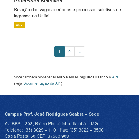
Processos Seletivos
Relação das vagas ofertadas e processos seletivos de
ingresso na Unifei.
CSV
1
2
»
Você também pode ter acesso a esses registros usando a
API
(veja
Documentação da API
).
Campus Prof. José Rodrigues Seabra – Sede
Av. BPS, 1303, Bairro Pinheirinho, Itajubá – MG
Telefone: (35) 3629 – 1101 Fax: (35) 3622 – 3596
Caixa Postal 50 CEP: 37500 903