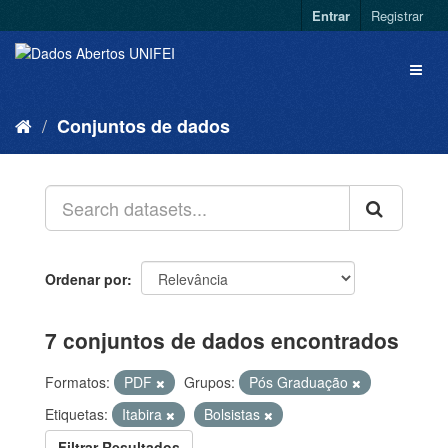
Entrar
Registrar
Conjuntos de dados
Ordenar por
7 conjuntos de dados encontrados
Formatos:
PDF
Grupos:
Pós Graduação
Etiquetas:
Itabira
Bolsistas
Filtrar Resultados