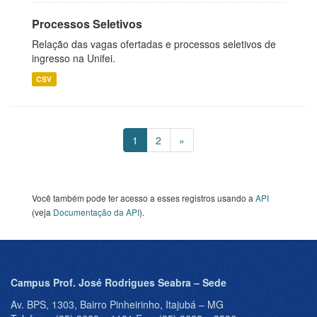
Processos Seletivos
Relação das vagas ofertadas e processos seletivos de
ingresso na Unifei.
CSV
1
2
»
Você também pode ter acesso a esses registros usando a
API
(veja
Documentação da API
).
Campus Prof. José Rodrigues Seabra – Sede
Av. BPS, 1303, Bairro Pinheirinho, Itajubá – MG