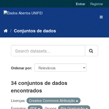
Entrar
Registrar
Conjuntos de dados
Ordenar por
34 conjuntos de dados
encontrados
Licenças:
Creative Commons Atribuição
Formatos:
PDF
Grupos:
Pós Graduação