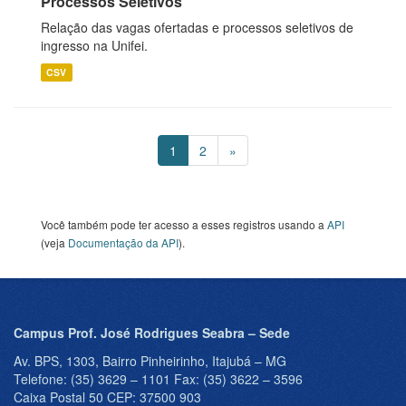
Processos Seletivos
Relação das vagas ofertadas e processos seletivos de
ingresso na Unifei.
CSV
1
2
»
Você também pode ter acesso a esses registros usando a
API
(veja
Documentação da API
).
Campus Prof. José Rodrigues Seabra – Sede
Av. BPS, 1303, Bairro Pinheirinho, Itajubá – MG
Telefone: (35) 3629 – 1101 Fax: (35) 3622 – 3596
Caixa Postal 50 CEP: 37500 903