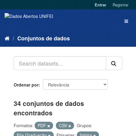
Entrar
Registrar
Conjuntos de dados
Ordenar por
34 conjuntos de dados
encontrados
Formatos:
PDF
CSV
Grupos:
Pós Graduação
Etiquetas:
Itabira