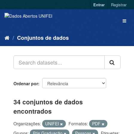
Entrar
Registrar
Conjuntos de dados
Ordenar por
34 conjuntos de dados
encontrados
Organizações:
UNIFEI
Formatos:
PDF
Grupos:
Pós Graduação
Pessoas
Etiquetas: