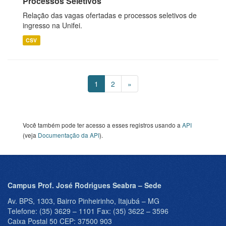
Processos Seletivos
Relação das vagas ofertadas e processos seletivos de
ingresso na Unifei.
CSV
1
2
»
Você também pode ter acesso a esses registros usando a
API
(veja
Documentação da API
).
Campus Prof. José Rodrigues Seabra – Sede
Av. BPS, 1303, Bairro Pinheirinho, Itajubá – MG
Telefone: (35) 3629 – 1101 Fax: (35) 3622 – 3596
Caixa Postal 50 CEP: 37500 903