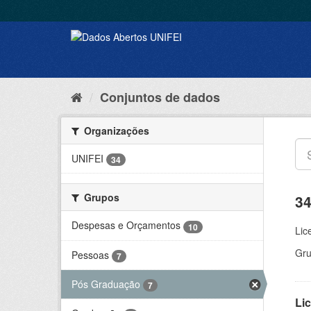
Conjuntos de dados
Organizações
UNIFEI
34
Grupos
34
Despesas e Orçamentos
10
Lic
Gru
Pessoas
7
Pós Graduação
7
Lic