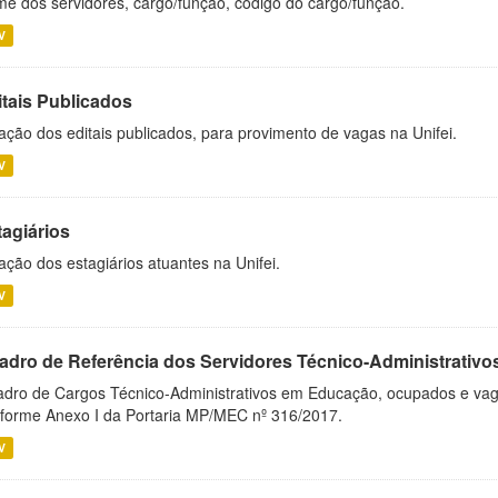
e dos servidores, cargo/função, código do cargo/função.
V
itais Publicados
ação dos editais publicados, para provimento de vagas na Unifei.
V
tagiários
ação dos estagiários atuantes na Unifei.
V
adro de Referência dos Servidores Técnico-Administrati
dro de Cargos Técnico-Administrativos em Educação, ocupados e vagos 
forme Anexo I da Portaria MP/MEC nº 316/2017.
V