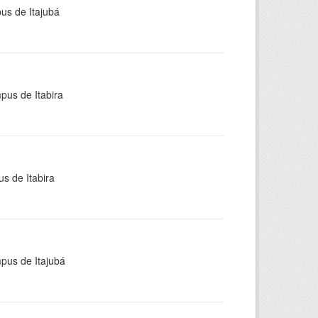
pus de Itajubá
pus de Itabira
s de Itabira
mpus de Itajubá