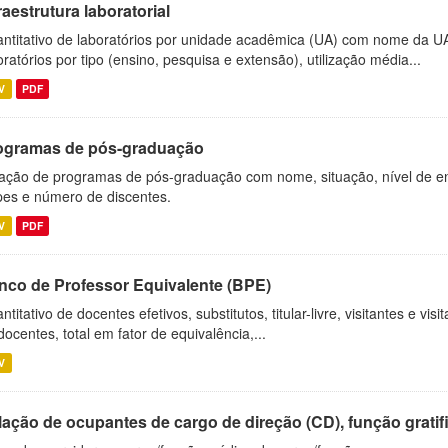
raestrutura laboratorial
ntitativo de laboratórios por unidade acadêmica (UA) com nome da U
oratórios por tipo (ensino, pesquisa e extensão), utilização média...
V
PDF
ogramas de pós-graduação
ação de programas de pós-graduação com nome, situação, nível de ens
es e número de discentes.
V
PDF
nco de Professor Equivalente (BPE)
ntitativo de docentes efetivos, substitutos, titular-livre, visitantes e vi
docentes, total em fator de equivalência,...
V
ação de ocupantes de cargo de direção (CD), função gratifi