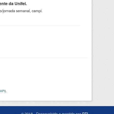
nte da Unifei.
ho/jornada semanal, campi.
API
).
© 2018 - Desenvolvido e mantido por
DTI