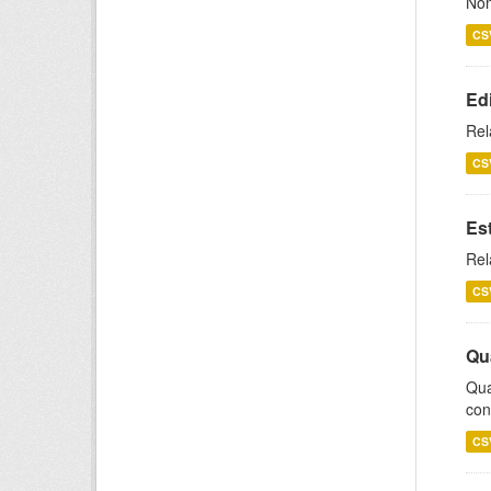
Nom
CS
Ed
Rel
CS
Es
Rel
CS
Qu
Qua
con
CS