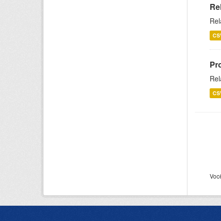
Re
Rel
CS
Pr
Rel
CS
Voc