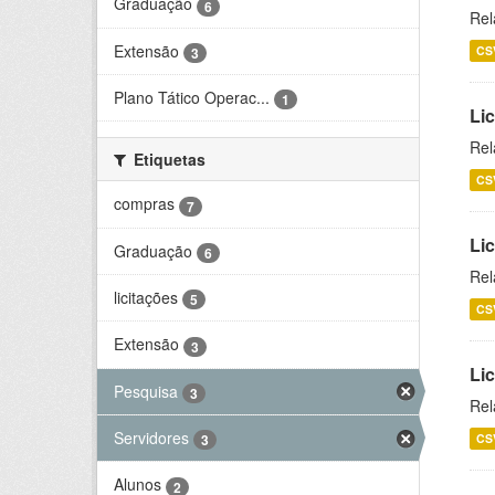
Graduação
6
Rel
Extensão
CS
3
Plano Tático Operac...
1
Lic
Rel
Etiquetas
CS
compras
7
Lic
Graduação
6
Rel
licitações
5
CS
Extensão
3
Li
Pesquisa
3
Rel
Servidores
CS
3
Alunos
2