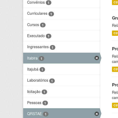
Convênios
CS
1
Curriculares
1
Gr
Cursos
1
Rel
CS
Executado
1
Ingressantes
1
Pr
Rel
Itabira
1
cam
Itajubá
CS
1
Laboratórios
1
Pr
licitação
1
Rel
cam
Pessoas
1
CS
QRSTAE
1