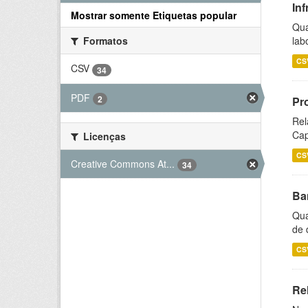
Inf
Mostrar somente Etiquetas popular
Qua
lab
Formatos
CS
CSV
34
PDF
2
Pr
Rel
Cap
Licenças
CS
Creative Commons At...
34
Ba
Qua
de 
CS
Rel