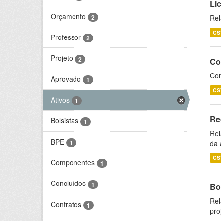
Li
Orçamento
2
Rel
CS
Professor
2
Projeto
2
Co
Con
Aprovado
1
CS
Ativos
1
Re
Bolsistas
1
Rel
BPE
1
da 
CS
Componentes
1
Concluídos
1
Bol
Rel
Contratos
1
pro