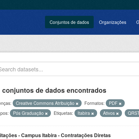
Conjuntos de dados
Organizações
G
 conjuntos de dados encontrados
enças:
Creative Commons Atribuição
Formatos:
PDF
pos:
Pós Graduação
Etiquetas:
Itabira
Ativos
QRS
itações - Campus Itabira - Contratações Diretas