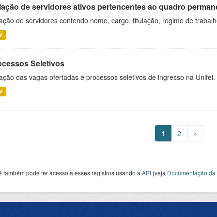
lação de servidores ativos pertencentes ao quadro permane
ação de servidores contendo nome, cargo, titulação, regime de trabal
V
ocessos Seletivos
ação das vagas ofertadas e processos seletivos de ingresso na Unifei.
V
1
2
»
ê também pode ter acesso a esses registros usando a
API
(veja
Documentação da 