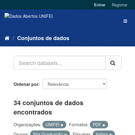
Entrar
Registrar
Conjuntos de dados
Ordenar por
34 conjuntos de dados
encontrados
Organizações:
UNIFEI
Formatos:
PDF
Grupos:
Pós Graduação
Etiquetas:
Itabira