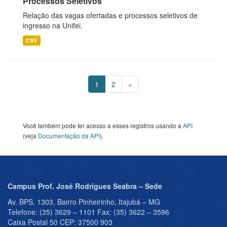
Processos Seletivos
Relação das vagas ofertadas e processos seletivos de
ingresso na Unifei.
CSV
1
2
»
Você também pode ter acesso a esses registros usando a
API
(veja
Documentação da API
).
Campus Prof. José Rodrigues Seabra – Sede
Av. BPS, 1303, Bairro Pinheirinho, Itajubá – MG
Telefone: (35) 3629 – 1101 Fax: (35) 3622 – 3596
Caixa Postal 50 CEP: 37500 903