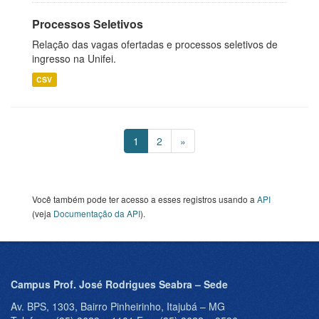
Processos Seletivos
Relação das vagas ofertadas e processos seletivos de
ingresso na Unifei.
CSV
1
2
»
Você também pode ter acesso a esses registros usando a
API
(veja
Documentação da API
).
Campus Prof. José Rodrigues Seabra – Sede
Av. BPS, 1303, Bairro Pinheirinho, Itajubá – MG