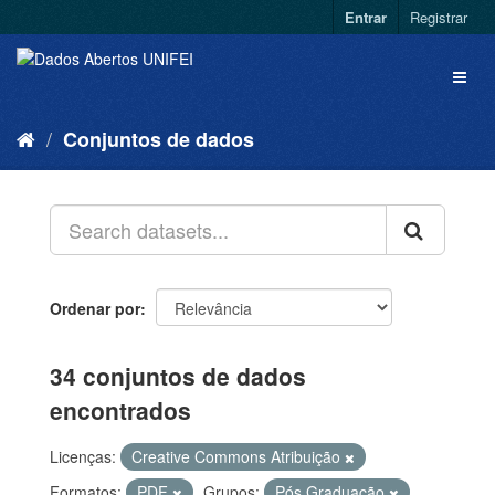
Entrar
Registrar
Conjuntos de dados
Ordenar por
34 conjuntos de dados
encontrados
Licenças:
Creative Commons Atribuição
Formatos:
PDF
Grupos:
Pós Graduação