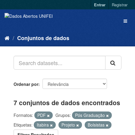
Entrar
Registrar
Conjuntos de dados
Ordenar por
7 conjuntos de dados encontrados
Formatos:
PDF
Grupos:
Pós Graduação
Etiquetas:
Itabira
Projeto
Bolsistas
Filtrar Resultados