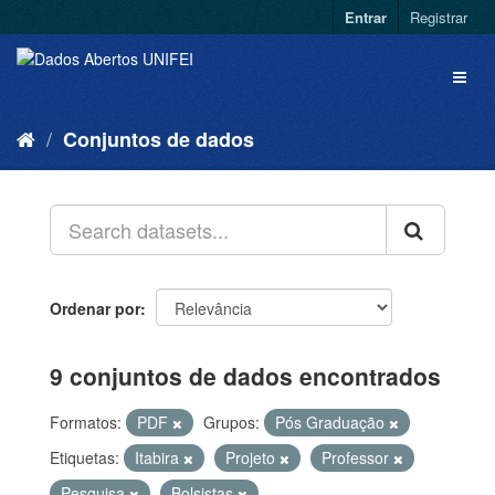
Entrar
Registrar
Conjuntos de dados
Ordenar por
9 conjuntos de dados encontrados
Formatos:
PDF
Grupos:
Pós Graduação
Etiquetas:
Itabira
Projeto
Professor
Pesquisa
Bolsistas