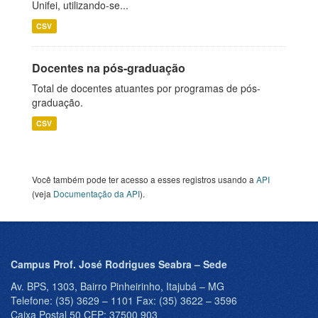
Unifei, utilizando-se...
CSV
Docentes na pós-graduação
Total de docentes atuantes por programas de pós-
graduação.
CSV
Você também pode ter acesso a esses registros usando a
API
(veja
Documentação da API
).
Campus Prof. José Rodrigues Seabra – Sede
Av. BPS, 1303, Bairro Pinheirinho, Itajubá – MG
Telefone: (35) 3629 – 1101 Fax: (35) 3622 – 3596
Caixa Postal 50 CEP: 37500 903