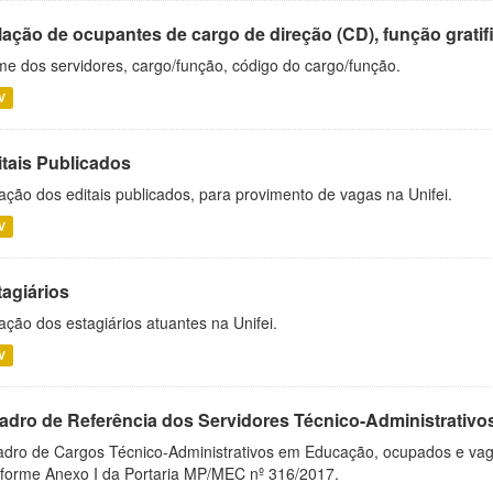
ação de ocupantes de cargo de direção (CD), função gratifi
e dos servidores, cargo/função, código do cargo/função.
V
itais Publicados
ação dos editais publicados, para provimento de vagas na Unifei.
V
tagiários
ação dos estagiários atuantes na Unifei.
V
adro de Referência dos Servidores Técnico-Administrati
dro de Cargos Técnico-Administrativos em Educação, ocupados e vagos 
forme Anexo I da Portaria MP/MEC nº 316/2017.