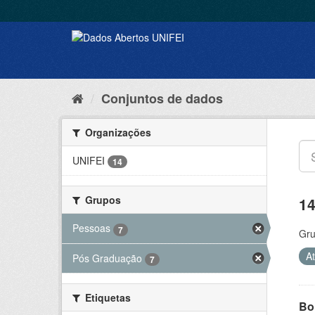
Conjuntos de dados
Organizações
UNIFEI
14
Grupos
14
Pessoas
7
Gru
A
Pós Graduação
7
Etiquetas
Bol