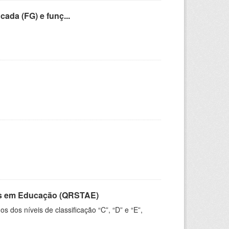
cada (FG) e funç...
vos em Educação (QRSTAE)
dos níveis de classificação “C”, “D” e “E”,