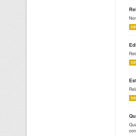
Rel
Nom
CS
Ed
Rel
CS
Es
Rel
CS
Qu
Qua
con