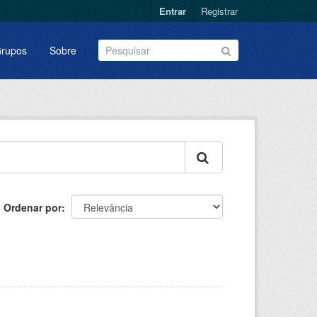
Entrar
Registrar
rupos
Sobre
Ordenar por