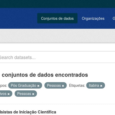
Conjuntos de dados
Organizações
G
 conjuntos de dados encontrados
pos:
Pós Graduação
Pessoas
Etiquetas:
Itabira
tivos
Pessoas
sistas de Iniciação Científica