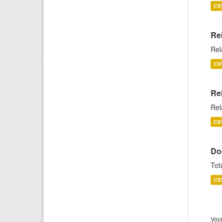
CS
Re
Rel
CS
Re
Rel
CS
Do
Tot
CS
Voc