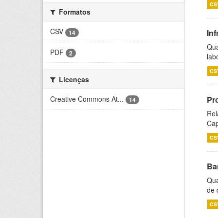
CS
Formatos
CSV
Inf
14
Qua
PDF
2
lab
CS
Licenças
Creative Commons At...
Pr
14
Rel
Cap
CS
Ba
Qua
de 
CS