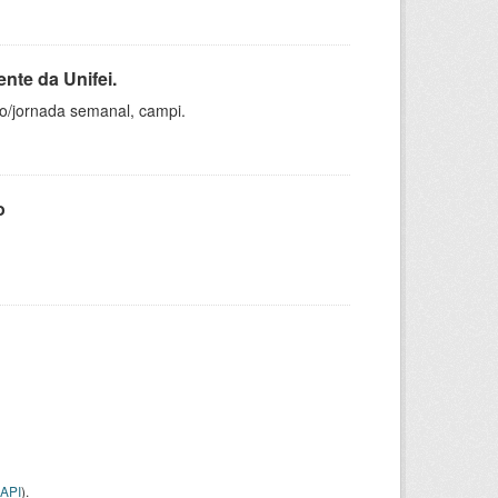
nte da Unifei.
ho/jornada semanal, campi.
o
API
).