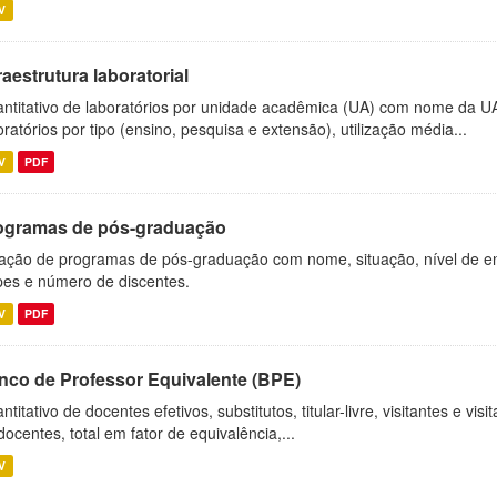
V
raestrutura laboratorial
ntitativo de laboratórios por unidade acadêmica (UA) com nome da U
oratórios por tipo (ensino, pesquisa e extensão), utilização média...
V
PDF
ogramas de pós-graduação
ação de programas de pós-graduação com nome, situação, nível de ens
es e número de discentes.
V
PDF
nco de Professor Equivalente (BPE)
ntitativo de docentes efetivos, substitutos, titular-livre, visitantes e vi
docentes, total em fator de equivalência,...
V