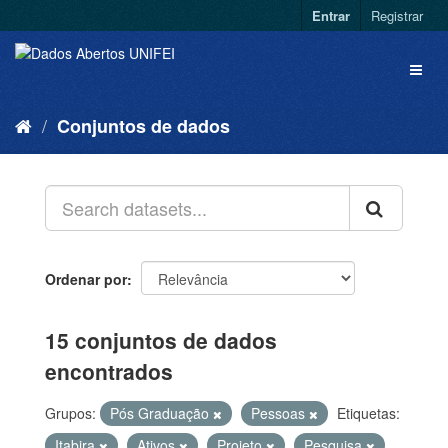
Entrar
Registrar
Conjuntos de dados
Ordenar por
15 conjuntos de dados
encontrados
Grupos:
Pós Graduação
Pessoas
Etiquetas:
Itabira
Ativos
Projeto
Pesquisa