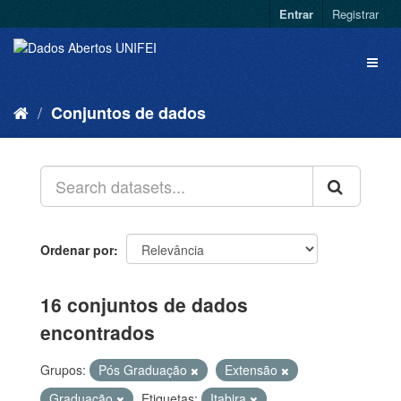
Entrar
Registrar
Conjuntos de dados
Ordenar por
16 conjuntos de dados
encontrados
Grupos:
Pós Graduação
Extensão
Graduação
Etiquetas:
Itabira