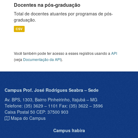
Docentes na pós-graduação
Total de docentes atuantes por programas de pós-
graduação.
CSV
Você também pode ter acesso a esses registros usando a
API
(veja
Documentação da API
).
Campus Prof. José Rodrigues Seabra – Sede
Av. BPS, 1303, Bairro Pinheirinho, Itajubá – MG
Telefone: (35) 3629 – 1101 Fax: (35) 3622 – 3596
Caixa Postal 50 CEP: 37500 903
Mapa do Campus
Campus Itabira