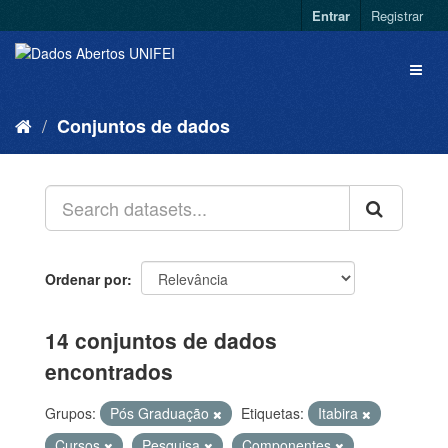
Entrar
Registrar
Conjuntos de dados
Ordenar por
14 conjuntos de dados
encontrados
Grupos:
Pós Graduação
Etiquetas:
Itabira
Cursos
Pesquisa
Componentes