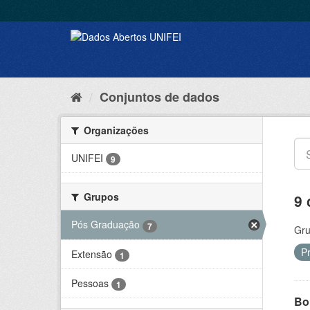
Conjuntos de dados
Organizações
UNIFEI
9
Grupos
9 
Pós Graduação
7
Gru
P
Extensão
1
Pessoas
1
Bol