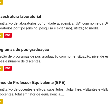
V
raestrutura laboratorial
ntitativo de laboratórios por unidade acadêmica (UA) com nome da U
oratórios por tipo (ensino, pesquisa e extensão), utilização média...
V
PDF
ogramas de pós-graduação
ação de programas de pós-graduação com nome, situação, nível de ens
es e número de discentes.
V
PDF
nco de Professor Equivalente (BPE)
ntitativo de docentes efetivos, substitutos, titular-livre, visitantes e vi
docentes, total em fator de equivalência,...
V