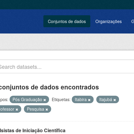
Conjuntos de dados
Organizações
G
conjuntos de dados encontrados
pos:
Pós Graduação
Etiquetas:
Itabira
Itajubá
rofessor
Pesquisa
sistas de Iniciação Científica