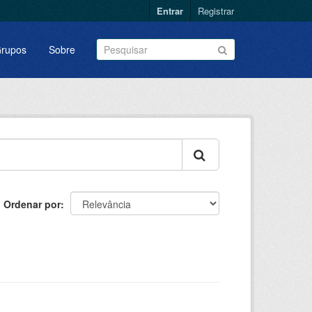
Entrar
Registrar
rupos
Sobre
Ordenar por