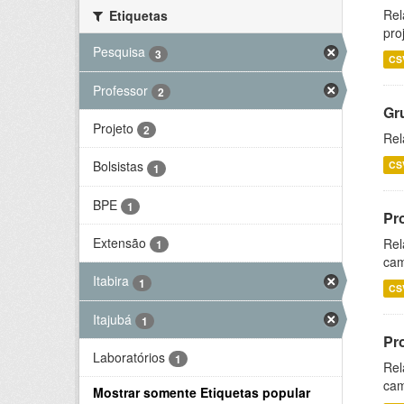
Rel
Etiquetas
pro
Pesquisa
3
CS
Professor
2
Gr
Projeto
2
Rel
Bolsistas
CS
1
BPE
1
Pr
Extensão
Rel
1
cam
Itabira
1
CS
Itajubá
1
Pr
Laboratórios
1
Rel
cam
Mostrar somente Etiquetas popular