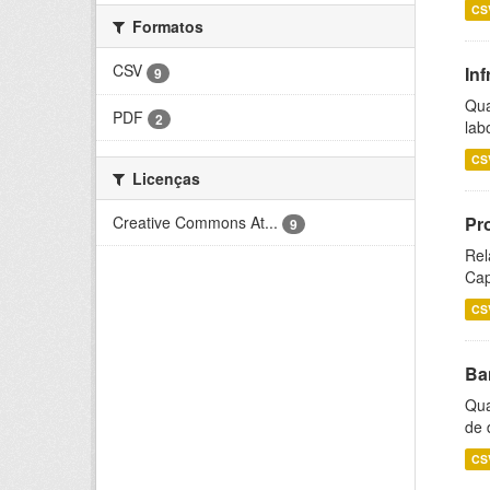
CS
Formatos
CSV
Inf
9
Qua
PDF
2
lab
CS
Licenças
Creative Commons At...
Pr
9
Rel
Cap
CS
Ba
Qua
de 
CS