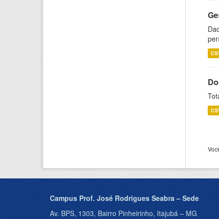
Ge
Dad
per
CS
Do
Tot
CS
Voc
Campus Prof. José Rodrigues Seabra – Sede
Av. BPS, 1303, Bairro Pinheirinho, Itajubá – MG