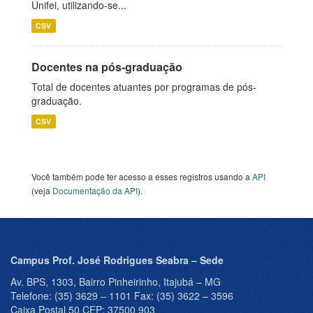
Unifei, utilizando-se...
CSV
Docentes na pós-graduação
Total de docentes atuantes por programas de pós-
graduação.
CSV
Você também pode ter acesso a esses registros usando a
API
(veja
Documentação da API
).
Campus Prof. José Rodrigues Seabra – Sede
Av. BPS, 1303, Bairro Pinheirinho, Itajubá – MG
Telefone: (35) 3629 – 1101 Fax: (35) 3622 – 3596
Caixa Postal 50 CEP: 37500 903