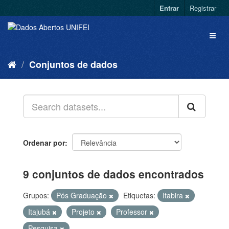
Entrar
Registrar
Conjuntos de dados
Ordenar por
9 conjuntos de dados encontrados
Grupos:
Pós Graduação
Etiquetas:
Itabira
Itajubá
Projeto
Professor
Pesquisa