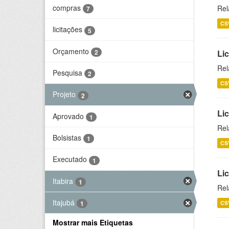
compras
Rel
7
CS
licitações
5
Orçamento
2
Lic
Rel
Pesquisa
2
CS
Projeto
2
Lic
Aprovado
1
Rel
Bolsistas
1
CS
Executado
1
Li
Itabira
1
Rel
Itajubá
CS
1
Mostrar mais Etiquetas