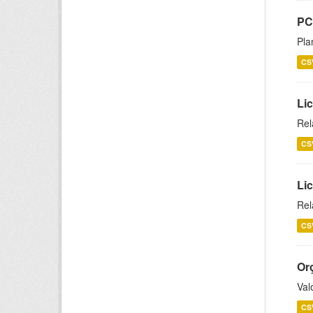
PC
Pla
CS
Lic
Rel
CS
Lic
Rel
CS
Or
Val
CS