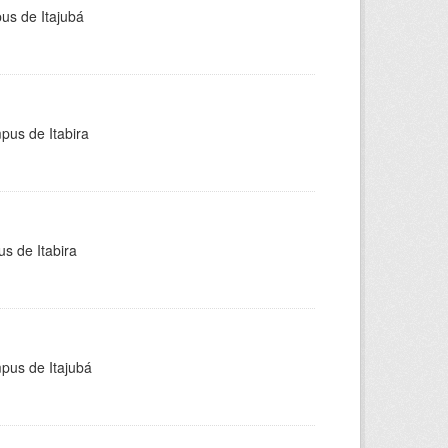
pus de Itajubá
pus de Itabira
s de Itabira
mpus de Itajubá