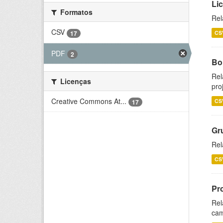
Li
Formatos
Rel
CSV
17
CS
PDF
2
Bol
Rel
Licenças
pro
Creative Commons At...
CS
17
Gr
Rel
CS
Pr
Rel
cam