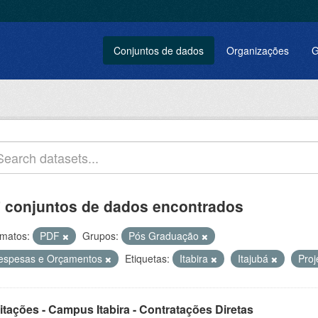
Conjuntos de dados
Organizações
G
 conjuntos de dados encontrados
matos:
PDF
Grupos:
Pós Graduação
espesas e Orçamentos
Etiquetas:
Itabira
Itajubá
Proj
itações - Campus Itabira - Contratações Diretas