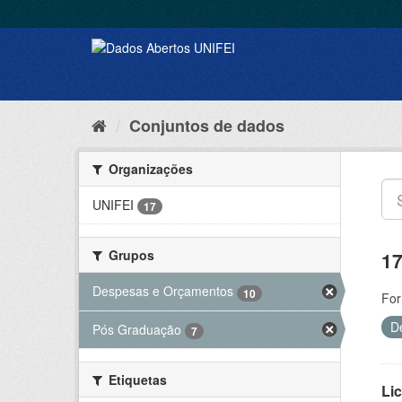
Conjuntos de dados
Organizações
UNIFEI
17
Grupos
17
Despesas e Orçamentos
10
For
D
Pós Graduação
7
Etiquetas
Lic