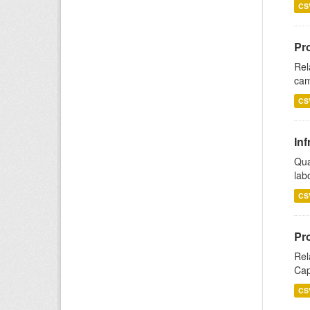
CS
Pr
Rel
cam
CS
Inf
Qua
lab
CS
Pr
Rel
Cap
CS