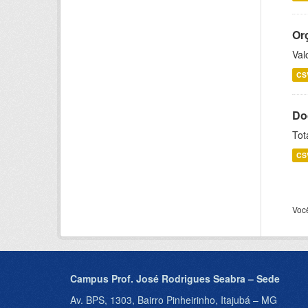
Or
Val
CS
Do
Tot
CS
Voc
Campus Prof. José Rodrigues Seabra – Sede
Av. BPS, 1303, Bairro Pinheirinho, Itajubá – MG