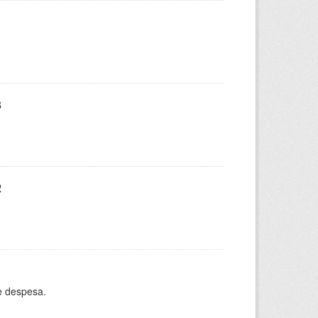
3
2
e despesa.