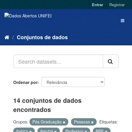
Entrar
Registrar
Conjuntos de dados
Ordenar por
14 conjuntos de dados
encontrados
Grupos:
Pós Graduação
Pessoas
Etiquetas:
Itabira
Itajubá
Professor
BPE