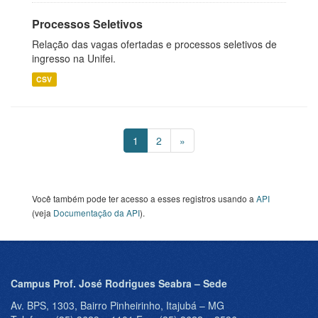
Processos Seletivos
Relação das vagas ofertadas e processos seletivos de
ingresso na Unifei.
CSV
1
2
»
Você também pode ter acesso a esses registros usando a
API
(veja
Documentação da API
).
Campus Prof. José Rodrigues Seabra – Sede
Av. BPS, 1303, Bairro Pinheirinho, Itajubá – MG