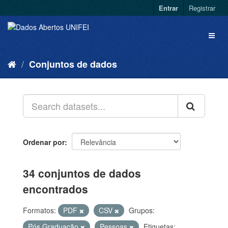
Entrar
Registrar
Conjuntos de dados
Ordenar por
34 conjuntos de dados
encontrados
Formatos:
PDF
CSV
Grupos:
Pós Graduação
Pessoas
Etiquetas: