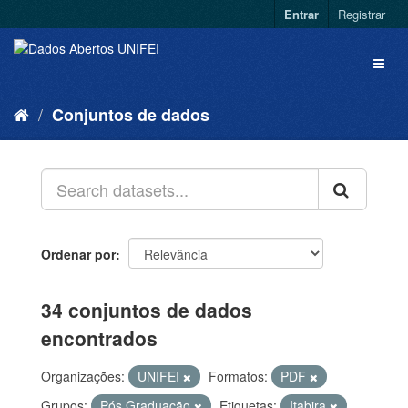
Entrar
Registrar
Conjuntos de dados
Ordenar por
34 conjuntos de dados
encontrados
Organizações:
UNIFEI
Formatos:
PDF
Grupos:
Pós Graduação
Etiquetas:
Itabira