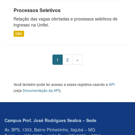
Processos Seletivos
Relação das vagas ofertadas e processos seletivos de
ingresso na Unifei.
CSV
1
2
»
Você também pode ter acesso a esses registros usando a
API
(veja
Documentação da API
).
Campus Prof. José Rodrigues Seabra – Sede
Av. BPS, 1303, Bairro Pinheirinho, Itajubá – MG