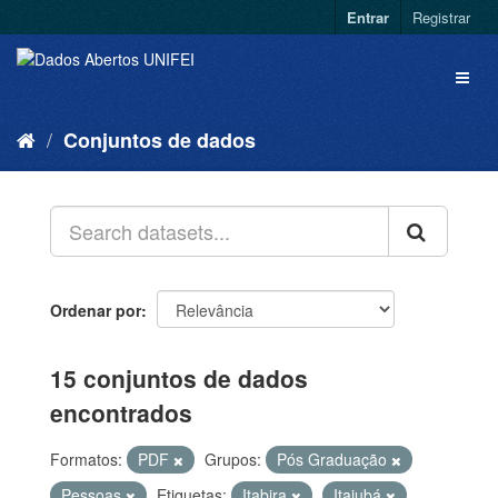
Entrar
Registrar
Conjuntos de dados
Ordenar por
15 conjuntos de dados
encontrados
Formatos:
PDF
Grupos:
Pós Graduação
Pessoas
Etiquetas:
Itabira
Itajubá