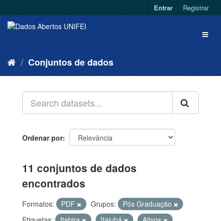
Entrar
Registrar
Conjuntos de dados
Ordenar por
11 conjuntos de dados
encontrados
Formatos:
PDF
Grupos:
Pós Graduação
Etiquetas:
Itabira
Itajubá
Ativos