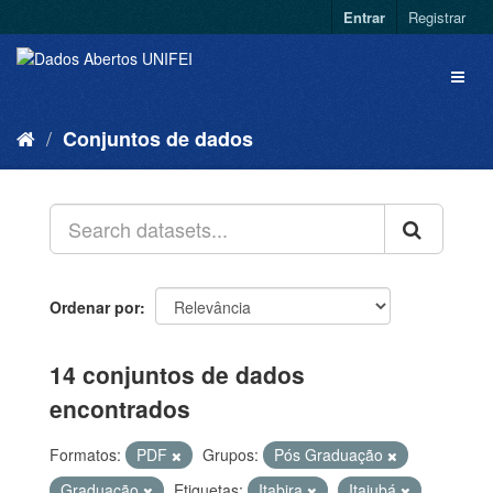
Entrar
Registrar
Conjuntos de dados
Ordenar por
14 conjuntos de dados
encontrados
Formatos:
PDF
Grupos:
Pós Graduação
Graduação
Etiquetas:
Itabira
Itajubá