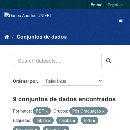
Entrar
Registrar
Conjuntos de dados
Ordenar por
9 conjuntos de dados encontrados
Formatos:
PDF
Grupos:
Pós Graduação
Etiquetas:
Itabira
Itajubá
BPE
Professor
Pesquisa