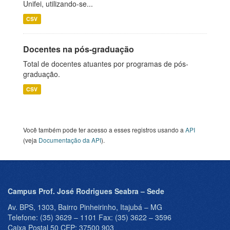
Unifei, utilizando-se...
CSV
Docentes na pós-graduação
Total de docentes atuantes por programas de pós-
graduação.
CSV
Você também pode ter acesso a esses registros usando a
API
(veja
Documentação da API
).
Campus Prof. José Rodrigues Seabra – Sede
Av. BPS, 1303, Bairro Pinheirinho, Itajubá – MG
Telefone: (35) 3629 – 1101 Fax: (35) 3622 – 3596
Caixa Postal 50 CEP: 37500 903