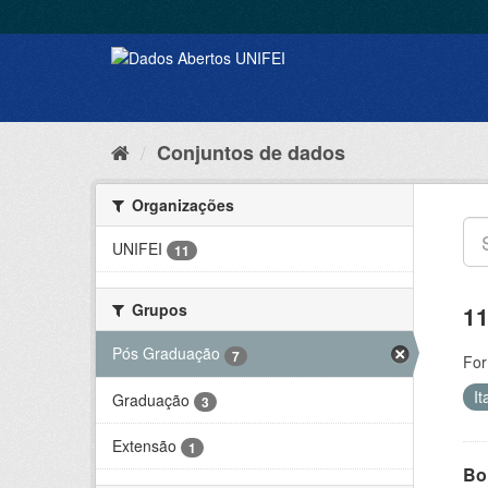
Conjuntos de dados
Organizações
UNIFEI
11
Grupos
11
Pós Graduação
7
For
It
Graduação
3
Extensão
1
Bol