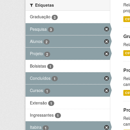
Rel
Etiquetas
pro
Graduação
3
CS
Pesquisa
3
Gr
Alunos
2
Rel
Projeto
CS
2
Bolsistas
1
Pr
Concluídos
Rel
1
cam
Cursos
1
CS
Extensão
1
Pr
Ingressantes
1
Rel
cam
Itabira
1