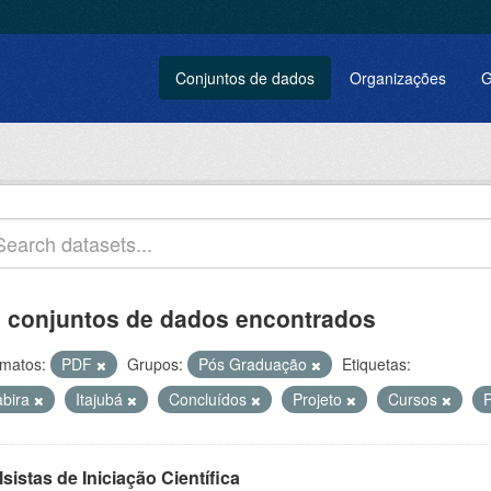
Conjuntos de dados
Organizações
G
 conjuntos de dados encontrados
matos:
PDF
Grupos:
Pós Graduação
Etiquetas:
abira
Itajubá
Concluídos
Projeto
Cursos
sistas de Iniciação Científica