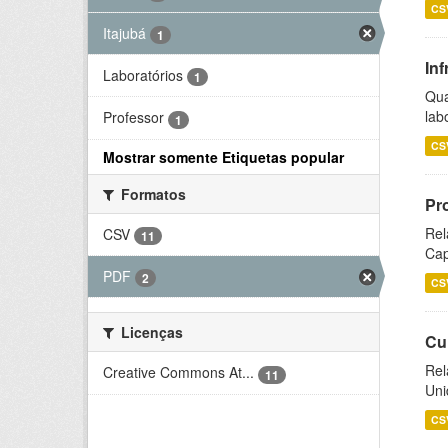
CS
Itajubá
1
Inf
Laboratórios
1
Qua
lab
Professor
1
CS
Mostrar somente Etiquetas popular
Formatos
Pr
Rel
CSV
11
Cap
PDF
2
CS
Licenças
Cu
Rel
Creative Commons At...
11
Uni
CS