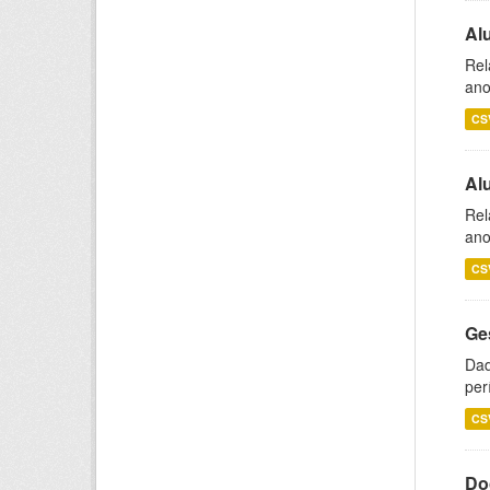
Al
Rel
ano
CS
Al
Rel
ano
CS
Ge
Dad
per
CS
Do