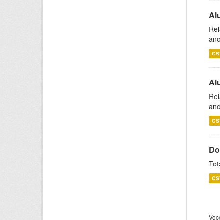
Al
Rel
ano
CS
Al
Rel
ano
CS
Do
Tot
CS
Voc