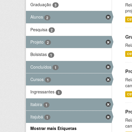
Graduação
Rel
3
pro
Alunos
2
CS
Pesquisa
2
Gr
Projeto
2
Rel
Bolsistas
CS
1
Concluídos
1
Pr
Cursos
Rel
1
cam
Ingressantes
1
CS
Itabira
1
Pr
Itajubá
1
Rel
cam
Mostrar mais Etiquetas