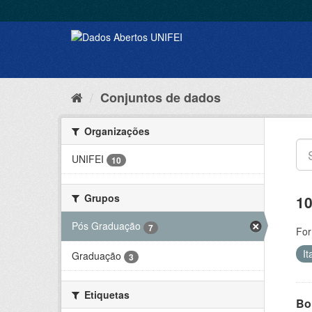
Conjuntos de dados
Organizações
UNIFEI
10
Grupos
10
Pós Graduação
7
For
It
Graduação
3
Etiquetas
Bol