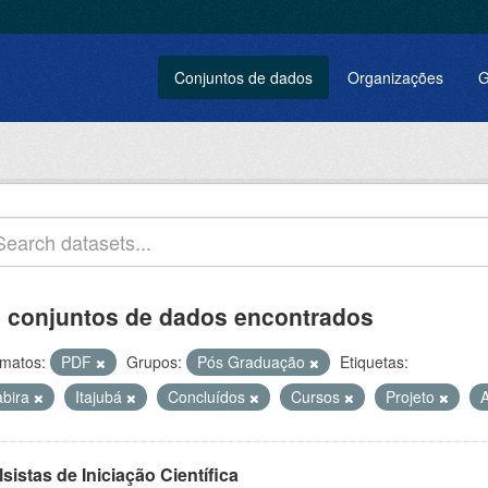
Conjuntos de dados
Organizações
G
 conjuntos de dados encontrados
matos:
PDF
Grupos:
Pós Graduação
Etiquetas:
abira
Itajubá
Concluídos
Cursos
Projeto
sistas de Iniciação Científica