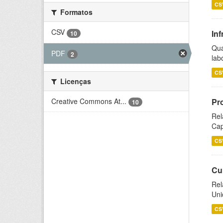
CS
Formatos
CSV
Inf
10
Qua
PDF
2
lab
CS
Licenças
Creative Commons At...
Pr
10
Rel
Cap
CS
Cu
Rel
Uni
CS