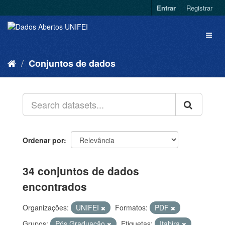
Entrar
Registrar
Conjuntos de dados
Ordenar por
34 conjuntos de dados
encontrados
Organizações:
UNIFEI
Formatos:
PDF
Grupos:
Pós Graduação
Etiquetas:
Itabira