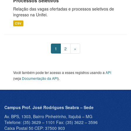
Processos Seletivos
Relação das vagas ofertadas e processos seletivos de
ingresso na Unifei.
CSV
1
2
»
Você também pode ter acesso a esses registros usando a
API
(veja
Documentação da API
).
Campus Prof. José Rodrigues Seabra – Sede
Av. BPS, 1303, Bairro Pinheirinho, Itajubá – MG
Telefone: (35) 3629 – 1101 Fax: (35) 3622 – 3596
Caixa Postal 50 CEP: 37500 903