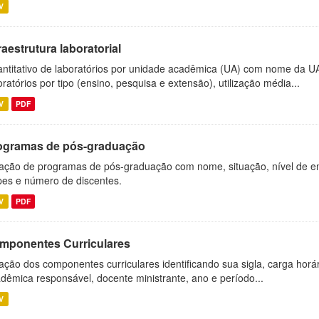
V
raestrutura laboratorial
ntitativo de laboratórios por unidade acadêmica (UA) com nome da U
oratórios por tipo (ensino, pesquisa e extensão), utilização média...
V
PDF
ogramas de pós-graduação
ação de programas de pós-graduação com nome, situação, nível de ens
es e número de discentes.
V
PDF
mponentes Curriculares
ação dos componentes curriculares identificando sua sigla, carga horá
dêmica responsável, docente ministrante, ano e período...
V