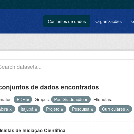
Conjuntos de dados
Organizações
G
conjuntos de dados encontrados
matos:
PDF
Grupos:
Pós Graduação
Etiquetas:
abira
Itajubá
Projeto
Pesquisa
Curriculares
sistas de Iniciação Científica