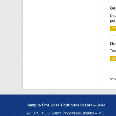
Ge
Dad
per
CS
Do
Tot
CS
Voc
Campus Prof. José Rodrigues Seabra – Sede
Av. BPS, 1303, Bairro Pinheirinho, Itajubá – MG