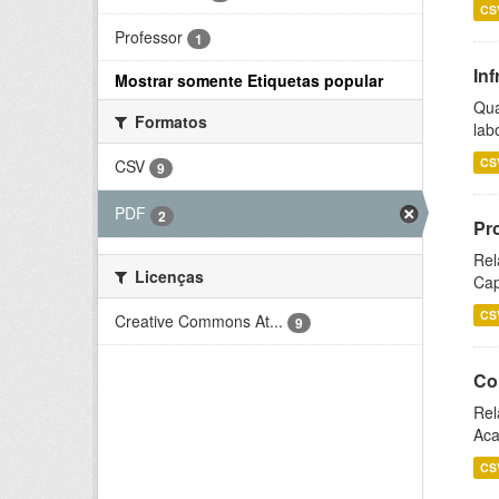
CS
Professor
1
Inf
Mostrar somente Etiquetas popular
Qua
Formatos
lab
CS
CSV
9
PDF
2
Pr
Rel
Licenças
Cap
CS
Creative Commons At...
9
Co
Rel
Aca
CS