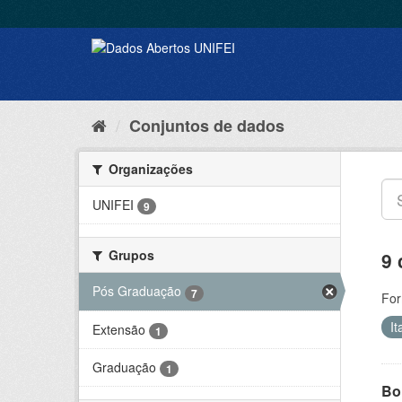
Conjuntos de dados
Organizações
UNIFEI
9
Grupos
9 
Pós Graduação
7
For
It
Extensão
1
Graduação
1
Bol