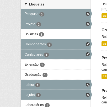
Rel
Etiquetas
pro
Pesquisa
3
CS
Projeto
2
Gr
Bolsistas
1
Rel
Componentes
CS
1
Curriculares
1
Pr
Extensão
Rel
1
cam
Graduação
1
CS
Itabira
1
Pr
Itajubá
1
Rel
cam
Laboratórios
1