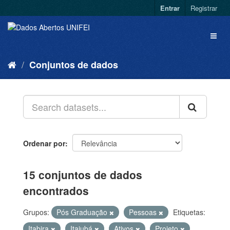
Entrar
Registrar
Conjuntos de dados
Ordenar por
15 conjuntos de dados
encontrados
Grupos:
Pós Graduação
Pessoas
Etiquetas:
Itabira
Itajubá
Ativos
Projeto