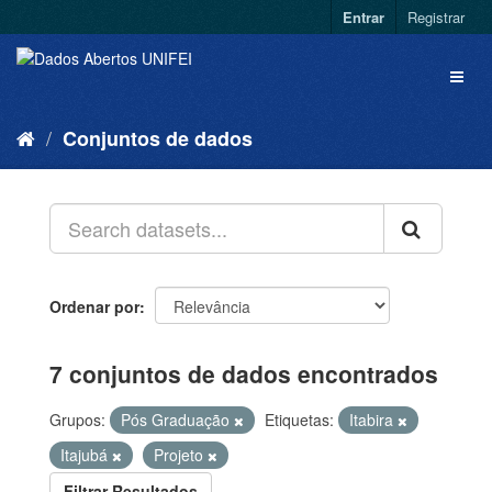
Entrar
Registrar
Conjuntos de dados
Ordenar por
7 conjuntos de dados encontrados
Grupos:
Pós Graduação
Etiquetas:
Itabira
Itajubá
Projeto
Filtrar Resultados