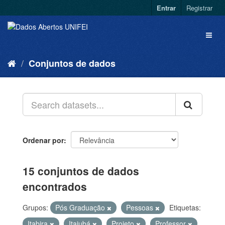
Entrar
Registrar
Conjuntos de dados
Ordenar por
15 conjuntos de dados
encontrados
Grupos:
Pós Graduação
Pessoas
Etiquetas:
Itabira
Itajubá
Projeto
Professor