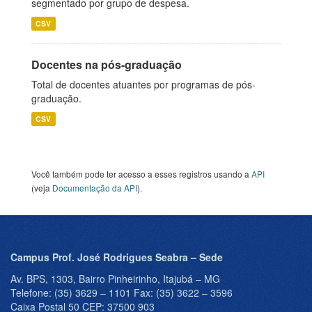
segmentado por grupo de despesa.
CSV
Docentes na pós-graduação
Total de docentes atuantes por programas de pós-
graduação.
CSV
Você também pode ter acesso a esses registros usando a
API
(veja
Documentação da API
).
Campus Prof. José Rodrigues Seabra – Sede
Av. BPS, 1303, Bairro Pinheirinho, Itajubá – MG
Telefone: (35) 3629 – 1101 Fax: (35) 3622 – 3596
Caixa Postal 50 CEP: 37500 903