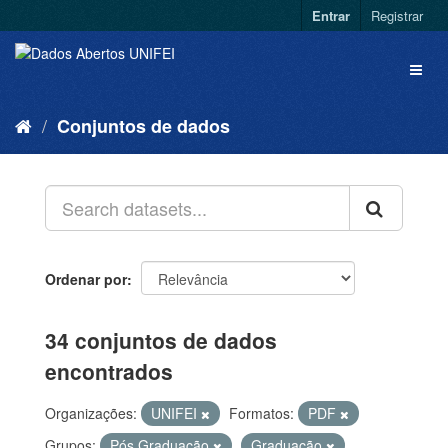
Entrar
Registrar
Conjuntos de dados
Ordenar por
34 conjuntos de dados
encontrados
Organizações:
UNIFEI
Formatos:
PDF
Grupos:
Pós Graduação
Graduação