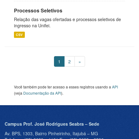
Processos Seletivos
Relação das vagas ofertadas e processos seletivos de
ingresso na Unifei.
CSV
1
2
»
Você também pode ter acesso a esses registros usando a
API
(veja
Documentação da API
).
Campus Prof. José Rodrigues Seabra – Sede
Av. BPS, 1303, Bairro Pinheirinho, Itajubá – MG