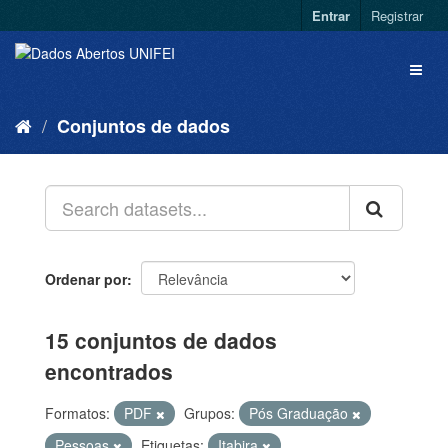
Entrar
Registrar
Conjuntos de dados
Ordenar por
15 conjuntos de dados
encontrados
Formatos:
PDF
Grupos:
Pós Graduação
Pessoas
Etiquetas:
Itabira