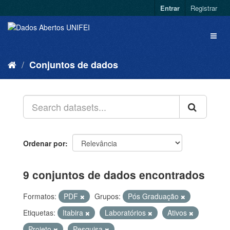
Entrar
Registrar
Conjuntos de dados
Ordenar por
9 conjuntos de dados encontrados
Formatos:
PDF
Grupos:
Pós Graduação
Etiquetas:
Itabira
Laboratórios
Ativos
Projeto
Pesquisa