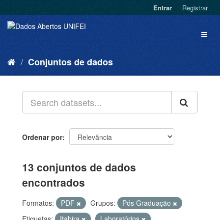
Entrar
Registrar
Conjuntos de dados
Ordenar por
13 conjuntos de dados
encontrados
Formatos:
PDF
Grupos:
Pós Graduação
Etiquetas:
Itabira
Laboratórios