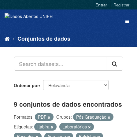
Entrar
Registrar
Conjuntos de dados
Ordenar por
9 conjuntos de dados encontrados
Formatos:
PDF
Grupos:
Pós Graduação
Etiquetas:
Itabira
Laboratórios
Pesquisa
Aprovado
Bolsistas