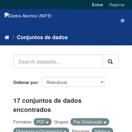
Entrar
Registrar
Conjuntos de dados
Ordenar por
17 conjuntos de dados
encontrados
Formatos:
PDF
Grupos:
Pós Graduação
Despesas e Orçamentos
Etiquetas:
Itabira