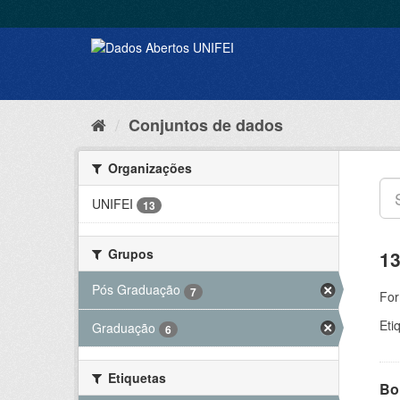
Conjuntos de dados
Organizações
UNIFEI
13
Grupos
13
Pós Graduação
7
For
Eti
Graduação
6
Etiquetas
Bol