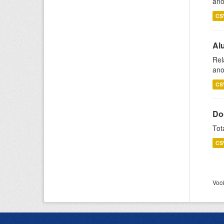
ano
CS
Al
Rel
ano
CS
Do
Tot
CS
Voc