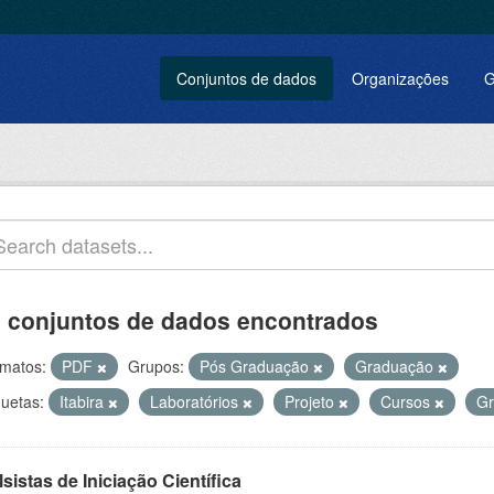
Conjuntos de dados
Organizações
G
 conjuntos de dados encontrados
matos:
PDF
Grupos:
Pós Graduação
Graduação
quetas:
Itabira
Laboratórios
Projeto
Cursos
G
sistas de Iniciação Científica