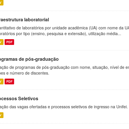
V
raestrutura laboratorial
ntitativo de laboratórios por unidade acadêmica (UA) com nome da U
oratórios por tipo (ensino, pesquisa e extensão), utilização média...
V
PDF
ogramas de pós-graduação
ação de programas de pós-graduação com nome, situação, nível de ens
es e número de discentes.
V
PDF
ocessos Seletivos
ação das vagas ofertadas e processos seletivos de ingresso na Unifei.
V