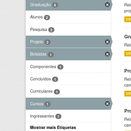
Graduação
Rel
6
pro
Alunos
2
CS
Pesquisa
2
Gr
Projeto
2
Rel
Bolsistas
CS
1
Componentes
1
Pr
Concluídos
Rel
1
cam
Curriculares
1
CS
Cursos
1
Pr
Ingressantes
1
Rel
cam
Mostrar mais Etiquetas