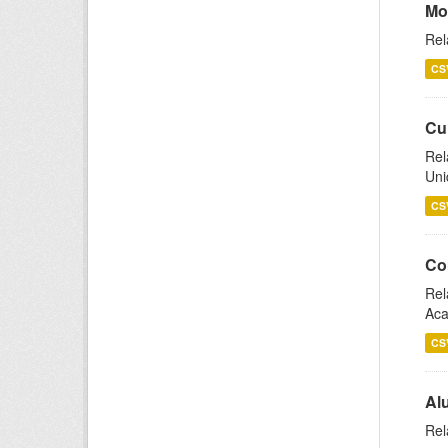
Mo
Rel
CS
Cu
Rel
Uni
CS
Co
Rel
Aca
CS
Al
Rel