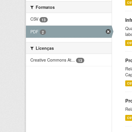
CS
Formatos
CSV
Inf
13
Qua
PDF
2
lab
CS
Licenças
Creative Commons At...
Pr
13
Rel
Cap
CS
Pr
Rel
CS