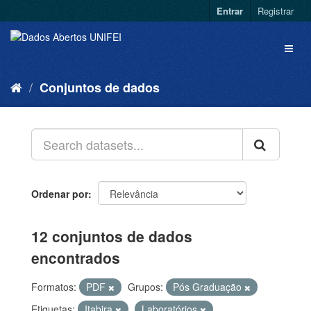
Entrar
Registrar
Conjuntos de dados
Ordenar por
12 conjuntos de dados
encontrados
Formatos:
PDF
Grupos:
Pós Graduação
Etiquetas:
Itabira
Laboratórios