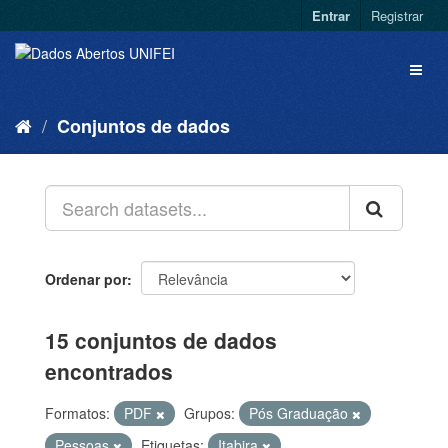
Entrar
Registrar
Conjuntos de dados
Ordenar por
15 conjuntos de dados
encontrados
Formatos:
PDF
Grupos:
Pós Graduação
Pessoas
Etiquetas:
Itabira