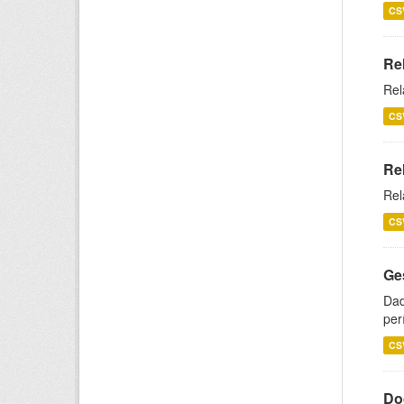
CS
Re
Rel
CS
Re
Rel
CS
Ge
Dad
per
CS
Do