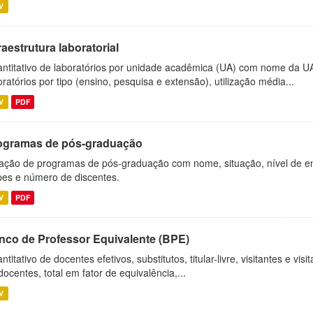
V
raestrutura laboratorial
ntitativo de laboratórios por unidade acadêmica (UA) com nome da U
oratórios por tipo (ensino, pesquisa e extensão), utilização média...
V
PDF
ogramas de pós-graduação
ação de programas de pós-graduação com nome, situação, nível de ens
es e número de discentes.
V
PDF
nco de Professor Equivalente (BPE)
ntitativo de docentes efetivos, substitutos, titular-livre, visitantes e vi
docentes, total em fator de equivalência,...
V