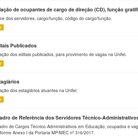
ação de ocupantes de cargo de direção (CD), função gratifi
e dos servidores, cargo/função, código do cargo/função.
V
itais Publicados
ação dos editais publicados, para provimento de vagas na Unifei.
V
tagiários
ação dos estagiários atuantes na Unifei.
V
adro de Referência dos Servidores Técnico-Administrati
dro de Cargos Técnico-Administrativos em Educação, ocupados e vagos 
forme Anexo I da Portaria MP/MEC nº 316/2017.