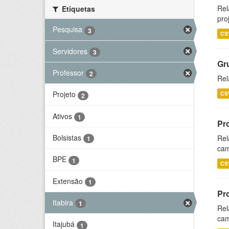
Rel
Etiquetas
pro
Pesquisa
3
CS
Servidores
3
Gr
Professor
2
Rel
Projeto
CS
2
Ativos
1
Pr
Bolsistas
Rel
1
cam
BPE
1
CS
Extensão
1
Pr
Itabira
1
Rel
cam
Itajubá
1