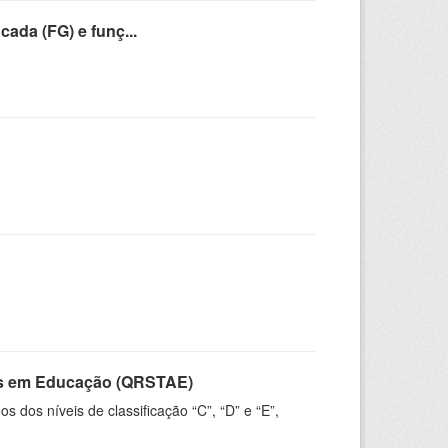
cada (FG) e funç...
vos em Educação (QRSTAE)
dos níveis de classificação “C”, “D” e “E”,