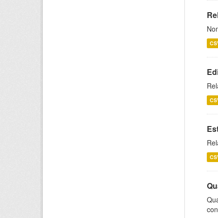
Rel
Nom
CS
Ed
Rel
CS
Es
Rel
CS
Qu
Qua
con