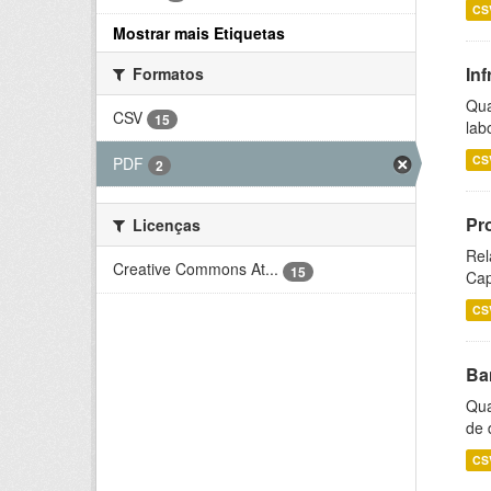
CS
Mostrar mais Etiquetas
Inf
Formatos
Qua
CSV
15
lab
CS
PDF
2
Pr
Licenças
Rel
Creative Commons At...
15
Cap
CS
Ba
Qua
de 
CS