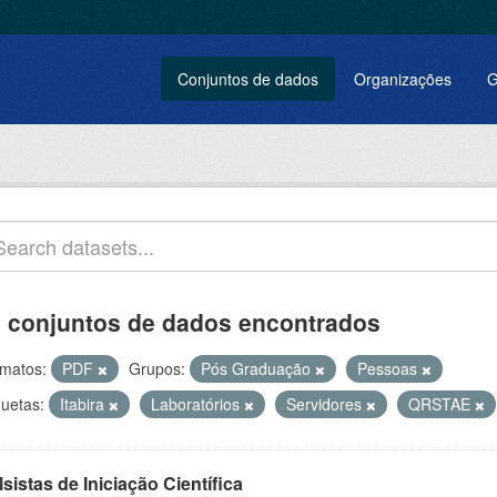
Conjuntos de dados
Organizações
G
 conjuntos de dados encontrados
matos:
PDF
Grupos:
Pós Graduação
Pessoas
quetas:
Itabira
Laboratórios
Servidores
QRSTAE
sistas de Iniciação Científica