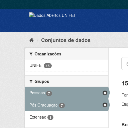
Conjuntos de dados
Organizações
UNIFEI
15
Grupos
15
Pessoas
7
For
Eti
Pós Graduação
7
Extensão
1
Bol