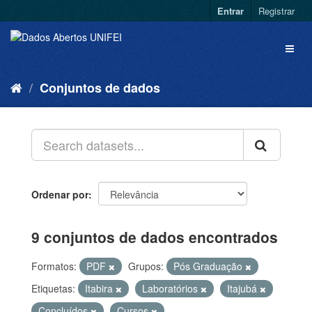
Entrar
Registrar
Conjuntos de dados
Ordenar por
9 conjuntos de dados encontrados
Formatos:
PDF
Grupos:
Pós Graduação
Etiquetas:
Itabira
Laboratórios
Itajubá
Concluídos
Cursos