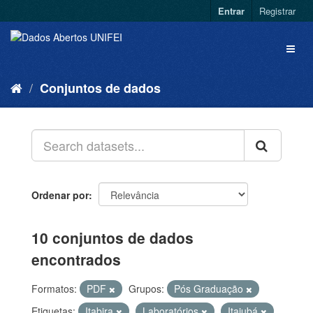
Entrar
Registrar
Conjuntos de dados
Ordenar por
10 conjuntos de dados
encontrados
Formatos:
PDF
Grupos:
Pós Graduação
Etiquetas:
Itabira
Laboratórios
Itajubá