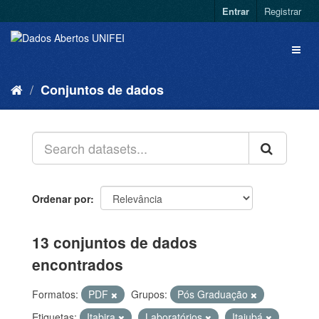
Entrar
Registrar
Conjuntos de dados
Ordenar por
13 conjuntos de dados
encontrados
Formatos:
PDF
Grupos:
Pós Graduação
Etiquetas:
Itabira
Laboratórios
Itajubá