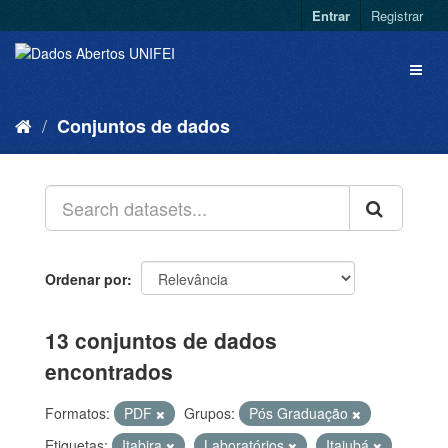
Entrar
Registrar
Conjuntos de dados
Ordenar por
13 conjuntos de dados
encontrados
Formatos:
PDF
Grupos:
Pós Graduação
Etiquetas:
Itabira
Laboratórios
Itajubá